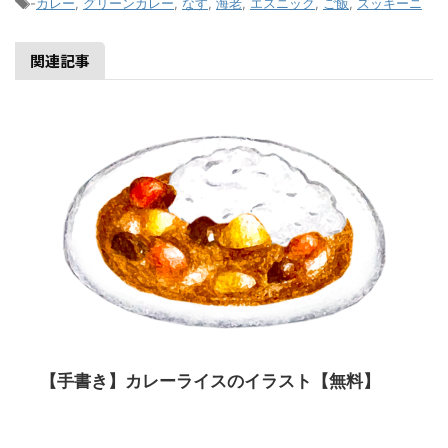
-
カレー
,
グリーンカレー
,
なす
,
海老
,
エスニック
,
ご飯
,
ズッキーニ
関連記事
【手書き】カレーライスのイラスト【無料】