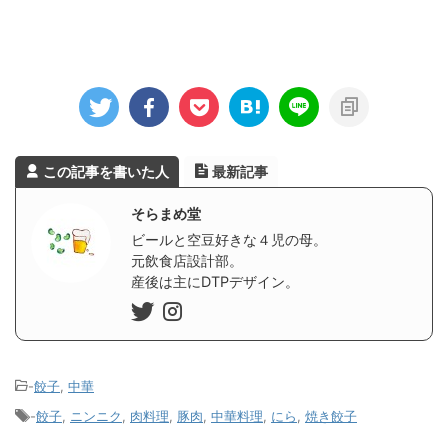
この記事を書いた人
最新記事
そらまめ堂
ビールと空豆好きな４児の母。
元飲食店設計部。
産後は主にDTPデザイン。
-
餃子
,
中華
-
餃子
,
ニンニク
,
肉料理
,
豚肉
,
中華料理
,
にら
,
焼き餃子