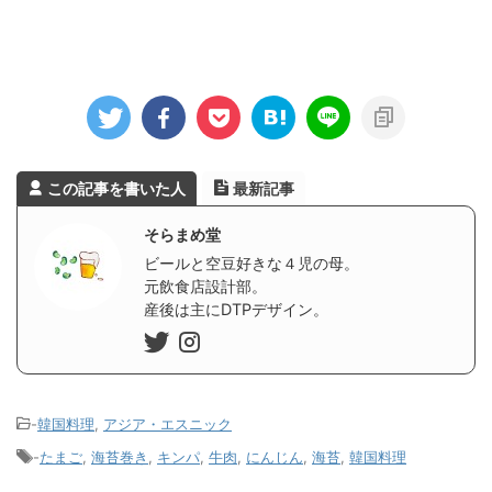
この記事を書いた人
最新記事
そらまめ堂
ビールと空豆好きな４児の母。
元飲食店設計部。
産後は主にDTPデザイン。
-
韓国料理
,
アジア・エスニック
-
たまご
,
海苔巻き
,
キンパ
,
牛肉
,
にんじん
,
海苔
,
韓国料理