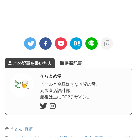
この記事を書いた人
最新記事
そらまめ堂
ビールと空豆好きな４児の母。
元飲食店設計部。
産後は主にDTPデザイン。
-
うどん
,
麺類