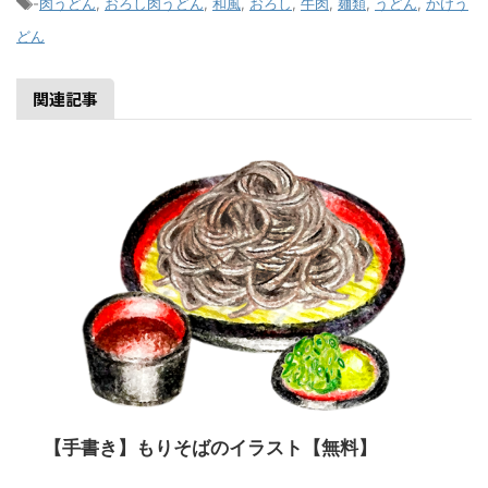
-
肉うどん
,
おろし肉うどん
,
和風
,
おろし
,
牛肉
,
麺類
,
うどん
,
かけう
どん
関連記事
【手書き】もりそばのイラスト【無料】