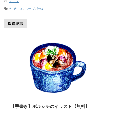
-
スープ
-
かぼちゃ
,
スープ
,
汁物
関連記事
【手書き】ボルシチのイラスト【無料】