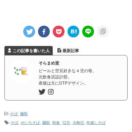
この記事を書いた人
最新記事
そらまめ堂
ビールと空豆好きな４児の母。
元飲食店設計部。
産後は主にDTPデザイン。
-
そば
,
麺類
-
そば
,
せいろそば
,
麺類
,
和食
,
12月
,
大晦日
,
年越しそば