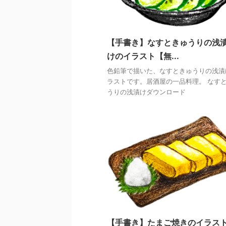
【手書き】なすときゅうりの浅
けのイラスト【無...
色鉛筆で描いた、なすときゅうりの浅漬
ラストです。居酒屋の一品料理。 なす
うりの浅漬けダウンロード
【手書き】たまご焼きのイラス