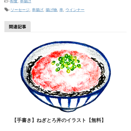
-
和食
,
串揚げ
-
ソーセージ
,
串揚げ
,
揚げ物
,
串
,
ウインナー
関連記事
【手書き】ねぎとろ丼のイラスト【無料】