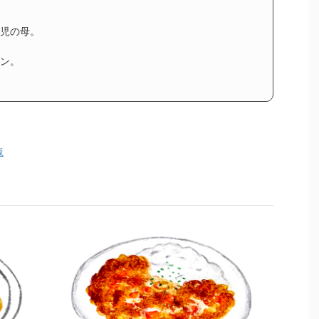
児の母。
イン。
飯