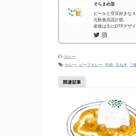
そらまめ堂
ビールと空豆好きな４
元飲食店設計部。
産後は主にDTPデザ
-
カレー
-
カレー
,
ビーフカレー
,
牛肉
,
玉ねぎ
,
ご
関連記事