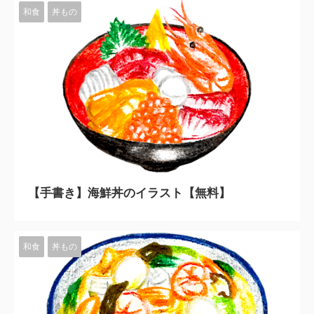
和食
丼もの
2023/11/10
【手書き】海鮮丼のイラスト【無料】
和食
丼もの