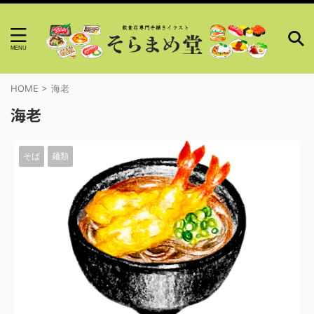
HOME
>
海老
海老
そば
麺類
2023/11/10