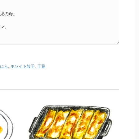
児の母。
イン。
にら
,
ホワイト餃子
,
千葉