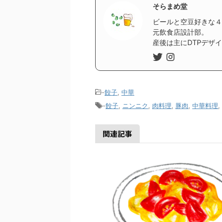
そらまめ堂
ビールと空豆好きな４
元飲食店設計部。
産後は主にDTPデザ
-
餃子
,
中華
-
餃子
,
ニンニク
,
肉料理
,
豚肉
,
中華料理
,
関連記事