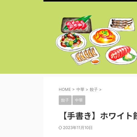
HOME
>
中華
>
餃子
>
餃子
中華
【手書き】ホワイト
2023年11月10日